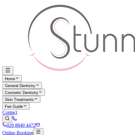
Home
General Dentistry
Cosmetic Dentistry
Skin Treatments
Fee Guide
Contact
020 8840 4472
Online Booking