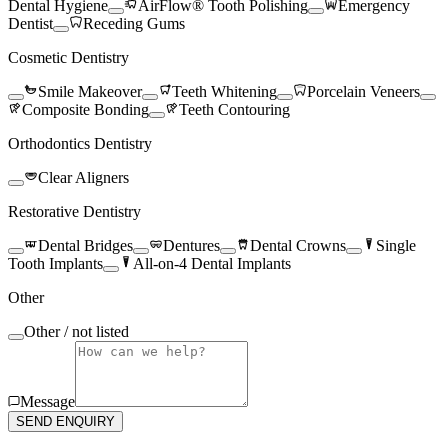
Dental Hygiene
AirFlow® Tooth Polishing
Emergency
Dentist
Receding Gums
Cosmetic Dentistry
Smile Makeover
Teeth Whitening
Porcelain Veneers
Composite Bonding
Teeth Contouring
Orthodontics Dentistry
Clear Aligners
Restorative Dentistry
Dental Bridges
Dentures
Dental Crowns
Single
Tooth Implants
All-on-4 Dental Implants
Other
Other / not listed
Message
SEND ENQUIRY